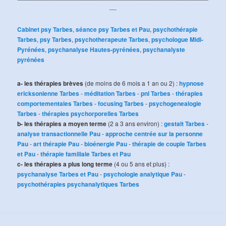
__
Cabinet psy Tarbes
,
séance psy Tarbes et Pau
,
psychothérapie
Tarbes
,
psy Tarbes
,
psychotherapeute Tarbes
,
psychologue Midi-
Pyrénées
,
psychanalyse Hautes-pyrénées
,
psychanalyste
pyrénées
a- les thérapies brèves
(de moins de 6 mois a 1 an ou 2) :
hypnose
ericksonienne Tarbes
-
méditation Tarbes
-
pnl Tarbes
-
thérapies
comportementales Tarbes
-
focusing Tarbes
-
psychogenealogie
Tarbes
-
thérapies psychorporelles Tarbes
b- les thérapies a moyen terme
(2 a 3 ans environ) :
gestalt Tarbes
-
analyse transactionnelle Pau
-
approche centrée sur la personne
Pau
-
art thérapie Pau
-
bioénergie Pau
-
thérapie de couple Tarbes
et Pau
-
thérapie familiale Tarbes et Pau
c- les thérapies a plus long terme
(4 ou 5 ans et plus) :
psychanalyse Tarbes et Pau
-
psychologie analytique Pau
-
psychothérapies psychanalytiques Tarbes