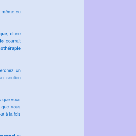
ous même ou
que
, d’une
ie
pourrait
othérapie
herchez un
un soutien
s que vous
s que vous
t à la fois
rsonnel
et