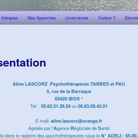
 thérapies
Mes Approches
Livres-textes
Curieux ?
Déonto
sentation
Aline LASCORZ Psychothérapeute TARBES et PAU
5, rue de la Barraque
65420 IBOS *
Tel :
05.62.51.38.54
ou
06.83.09.42.01
E-mail:
aline.lascorz@orange.fr
Agréée par l’
A
gence
R
égionale de
S
anté
ite dans le registre des psychothérapeutes sous le
N° ADELI : 65.00