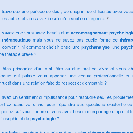
 traversez une période de deuil, de chagrin, de difficultés avec v
 les autres et vous avez besoin d’un soutien d’
urgence
?
 savez que vous avez besoin d’un
accompagnement psychologi
 thérapeutique
mais vous ne savez pas quelle forme de
thérap
 convenir, ni comment choisir entre une
psychanalyse
, une
psych
ne thérapie brève ?
 êtes prisonnier d’un mal -être ou d’un mal de vivre et vous c
apeute qui puisse vous apporter une écoute professionnelle et 
tructif dans une relation faite de respect et d’empathie ?
 avez un sentiment d’impuissance pour résoudre seul les problème
ontrez dans votre vie, pour répondre aux questions existentielle
 posez sur vous-même et vous avez besoin d’un partage empreint tou
hilosophie
et de
psychologie
?
 souhaitez accéder à un mieux-être, à plu
s d’
épanouissement pe