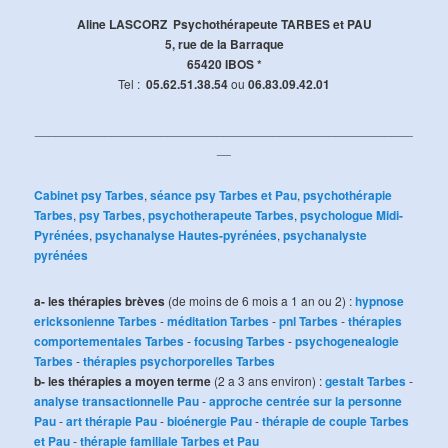
Aline LASCORZ Psychothérapeute TARBES et PAU
5, rue de la Barraque
65420 IBOS *
Tel :
05.62.51.38.54
ou
06.83.09.42.01
______________________________________________________
__
Cabinet psy Tarbes
,
séance psy Tarbes et Pau
,
psychothérapie
Tarbes
,
psy Tarbes
,
psychotherapeute Tarbes
,
psychologue Midi-
Pyrénées
,
psychanalyse Hautes-pyrénées
,
psychanalyste
pyrénées
a- les thérapies brèves
(de moins de 6 mois a 1 an ou 2) :
hypnose
ericksonienne Tarbes
-
méditation Tarbes
-
pnl Tarbes
-
thérapies
comportementales Tarbes
-
focusing Tarbes
-
psychogenealogie
Tarbes
-
thérapies psychorporelles Tarbes
b- les thérapies a moyen terme
(2 a 3 ans environ) :
gestalt Tarbes
-
analyse transactionnelle Pau
-
approche centrée sur la personne
Pau
-
art thérapie Pau
-
bioénergie Pau
-
thérapie de couple Tarbes
et Pau
-
thérapie familiale Tarbes et Pau