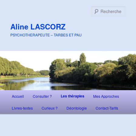
Aller
au
Rech
contenu
principal
Aline LASCORZ
PSYCHOTHERAPEUTE – TARBES ET PAU
Menu
Les thérapies
Accueil
Consulter ?
Mes Approches
principal
Livres-textes
Curieux ?
Déontologie
Contact-Tarifs