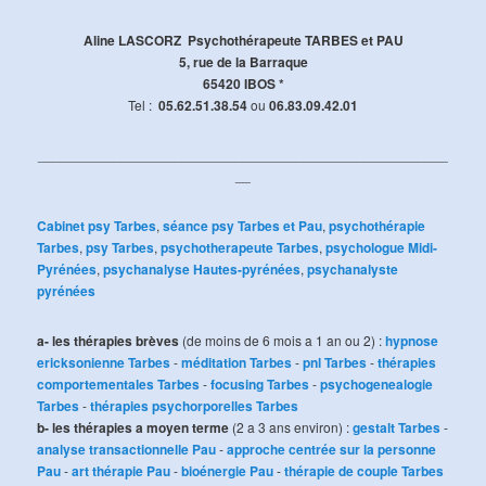
Aline LASCORZ Psychothérapeute TARBES et PAU
5, rue de la Barraque
65420 IBOS *
Tel :
05.62.51.38.54
ou
06.83.09.42.01
______________________________________________________
__
Cabinet psy Tarbes
,
séance psy Tarbes et Pau
,
psychothérapie
Tarbes
,
psy Tarbes
,
psychotherapeute Tarbes
,
psychologue Midi-
Pyrénées
,
psychanalyse Hautes-pyrénées
,
psychanalyste
pyrénées
a- les thérapies brèves
(de moins de 6 mois a 1 an ou 2) :
hypnose
ericksonienne Tarbes
-
méditation Tarbes
-
pnl Tarbes
-
thérapies
comportementales Tarbes
-
focusing Tarbes
-
psychogenealogie
Tarbes
-
thérapies psychorporelles Tarbes
b- les thérapies a moyen terme
(2 a 3 ans environ) :
gestalt Tarbes
-
analyse transactionnelle Pau
-
approche centrée sur la personne
Pau
-
art thérapie Pau
-
bioénergie Pau
-
thérapie de couple Tarbes