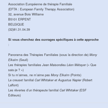
Association Européenne de thérapie Familiale
(EFTA : European Family Therapy Association)
32, avenue Bois Williame
B5101 ERPENT
BELGIQUE
(32)81.31.04.39
Si vous cherchez des ouvrages spécifiques à cette approche
:
Panorama des Thérapies Familiales (sous la direction de)
Mony
Elkaïm
(Seuil)
Les thérapies familiales
Jean Maisondieu Léon Métayer
(« Que
sais-je ? »)
Si tu m’aimes, ne m’aime pas
Mony Elkaïm
(Points)
Le creuset familial
Carl Whitaker et Augustus Napier
(Robert
Laffont)
Les rêveries d’un thérapeute familial
Carl Whitaker
(ESF
Editeurs)