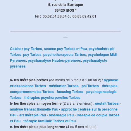
5, rue de la Barraque
65420 IBOS *
Tel :
05.62.51.38.54
ou
06.83.09.42.01
______________________________________________________
__
Cabinet psy Tarbes
,
séance psy Tarbes et Pau
,
psychothérapie
Tarbes
,
psy Tarbes
,
psychotherapeute Tarbes
,
psychologue Midi-
Pyrénées
,
psychanalyse Hautes-pyrénées
,
psychanalyste
pyrénées
a- les thérapies brèves
(de moins de 6 mois a 1 an ou 2) :
hypnose
ericksonienne Tarbes
-
méditation Tarbes
-
pnl Tarbes
-
thérapies
comportementales Tarbes
-
focusing Tarbes
-
psychogenealogie
Tarbes
-
thérapies psychorporelles Tarbes
b- les thérapies a moyen terme
(2 a 3 ans environ) :
gestalt Tarbes
-
analyse transactionnelle Pau
-
approche centrée sur la personne
Pau
-
art thérapie Pau
-
bioénergie Pau
-
thérapie de couple Tarbes
et Pau
-
thérapie familiale Tarbes et Pau
c- les thérapies a plus long terme
(4 ou 5 ans et plus) :